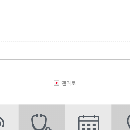
식
식
맨위로