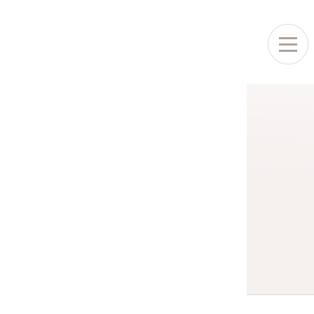
원안내
병원소개
료안내
원 둘러보기
아오는 길
의료진소개
수클리닉
진료시간표
생아클리닉
진료절차
방접종
레르기클리닉