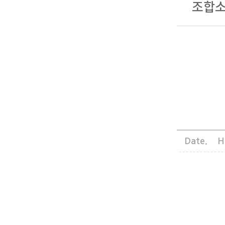
조합
/비만클리닉
예방접종표
달증진센터
주의사항
병원안
발달증진센터
강검진
진료안
유아건강검진
원소식
특수클
유아검진예약
Date.
H
예약조회(변경/취소)
항(비급여안내)
예방접
합소식
생건강검진
건강 정보
건강검
아발달상담
갤러리
비자생활협동조합 안내