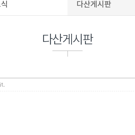
소식
다산게시판
내
다산의료소비자생활협동
내
다산게시판
리닉
it.
종
진