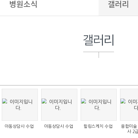
병원소식
갤러리
병원안내
공지사항(
진료안내
건강 정보
특수클리닉
갤러리
예방접종
건강검진
아동상담사 수업
아동상담사 수업
힐링스케치 수업
융합미술
사 2