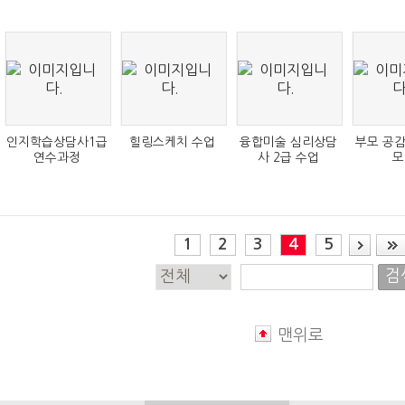
병원소식
조합소식
인지학습상담사1급
힐링스케치 수업
융합미술 심리상담
부모 공
연수과정
사 2급 수업
모
1
2
3
4
5
검
맨위로