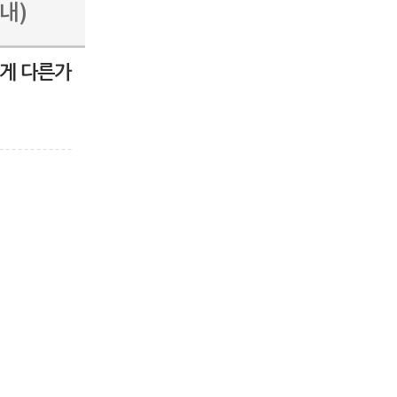
내)
떻게 다른가
내)