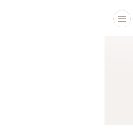
원안내
병원소개
료안내
원 둘러보기
아오는 길
의료진소개
수클리닉
진료시간표
생아클리닉
진료절차
방접종
레르기클리닉