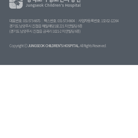
대표번호. 031-573-6678
|
팩스번호. 031-573-6604
|
사업자등록번호. 132-82-12264
경기도 남양주시 진접읍 해밀예당1로 221 지안빌딩 6층
(경기도 남양주시 진접읍 금곡리 1021-2 지안빌딩 6층)
Copyright ⓒ
JUNGSEOK CHILDREN’S HOSPITAL.
All Rights Reserved.